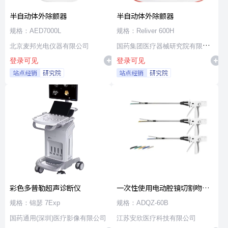
半自动体外除颤器
半自动体外除颤器
规格：AED7000L
规格：Reliver 600H
北京麦邦光电仪器有限公司
国药集团医疗器械研究院有限公
登录可见
登录可见
司
站点经销
研究院
站点经销
研究院
彩色多普勒超声诊断仪
一次性使用电动腔镜切割吻合
器及组件
规格：锦瑟 7Exp
规格：ADQZ-60B
国药通用(深圳)医疗影像有限公司
江苏安欣医疗科技有限公司