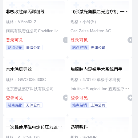
非吸收性聚丙烯缝线
飞秒激光角膜屈光治疗机-一次
性使用无菌治疗包
规格：VP556X-2
规格：小号(S)
柯惠有限责任公司Covidien llc
Carl Zeiss Meditec AG
登录可见
登录可见
站点经销
青海公司
站点经销
天津公司
亲水涂层导丝
胸腹腔内窥镜手术系统用手术
器械
规格：GWO-035-300C
规格：470179 单极手术弯剪
北京普益盛济科技有限公司
Intuitive Surgical,Inc.直观医疗公
登录可见
登录可见
司
站点经销
天津公司
站点经销
上海公司
一次性使用磁电定位压力监测
透明敷料
消融导管
规格：A-TCSE-DD
规格：9534HP