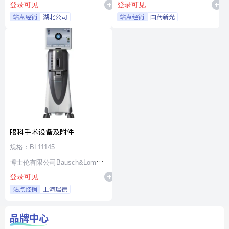
登录可见
登录可见
站点经销
湖北公司
站点经销
国药新光
眼科手术设备及附件
规格：BL11145
博士伦有限公司Bausch&Lomb
登录可见
Incorporated
站点经销
上海瑞德
品牌中心