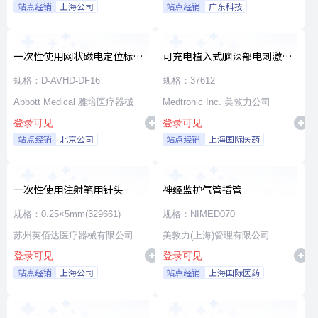
站点经销
上海公司
站点经销
广东科技
一次性使用网状磁电定位标测
可充电植入式脑深部电刺激脉
导管
冲发生器套件
规格：D-AVHD-DF16
规格：37612
Abbott Medical 雅培医疗器械
Medtronic Inc. 美敦力公司
登录可见
登录可见
站点经销
北京公司
站点经销
上海国际医药
一次性使用注射笔用针头
神经监护气管插管
规格：0.25×5mm(329661)
规格：NIMED070
苏州英佰达医疗器械有限公司
美敦力(上海)管理有限公司
登录可见
登录可见
站点经销
上海公司
站点经销
上海国际医药