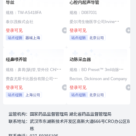
导丝
心腔内超声导管
规格：TW-AS418FA
规格：D087031
泰尔茂株式会社
爱尔湾生物医学公司Irvine
登录可见
登录可见
Biomedical,Inc. a St. Jude
站点经销
器械上海
站点经销
北京公司
Medical Company
经鼻喂养管
动脉采血器
规格：鼻胃(肠)管,管外径 CH/FR
规格：BD Preset™ 3ml动脉采血
15,管内径 3.5mm,长度 100cm,
费森尤斯卡比股份有限公司
器,22G×1”(364314)
Becton, Dickinson and Company
登录可见
登录可见
通用漏斗接头
Fresenius Kabi AG
站点经销
上海公司
站点经销
北京公司
监管机构：
国家药品监督管理局 湖北省药品监督管理局
联系地址：
武汉市东湖新技术开发区高新大道666号CRO办公区B
栋
联系电话：
027-59356195