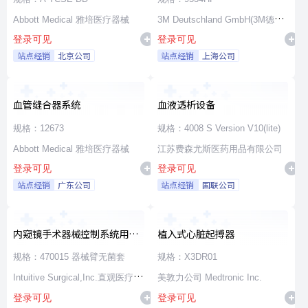
Abbott Medical 雅培医疗器械
3M Deutschland GmbH(3M德国
登录可见
登录可见
公司)
站点经销
北京公司
站点经销
上海公司
血管缝合器系统
血液透析设备
规格：12673
规格：4008 S Version V10(lite)
Abbott Medical 雅培医疗器械
江苏费森尤斯医药用品有限公司
登录可见
登录可见
站点经销
广东公司
站点经销
国联公司
内窥镜手术器械控制系统用无
植入式心脏起搏器
源器械和附件
规格：470015 器械臂无菌套
规格：X3DR01
Intuitive Surgical,Inc.直观医疗公
美敦力公司 Medtronic Inc.
登录可见
登录可见
司