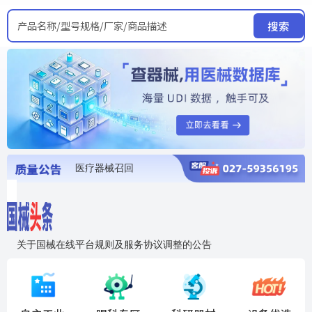
产品名称/型号规格/厂家/商品描述
搜索
医疗器械召回
国家局发布暂停进口销售使用信息
医疗器械证照注销
医疗器械暂停进口、经营和使用
医疗器械召回
关于国械在线平台规则及服务协议调整的公告
入"晓鹏"，抢百亿医械商机
国械在线移动端2.0焕新上线！让交易更简单，让商机更清晰！
国药创研AED开启全国招商
【免费报名】12月19日，冷链医疗器械质量管理规范要点&国产优品应用公益培训