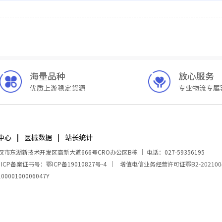
海量品种
放心服务
优质上游稳定货源
专业物流专属
中心
医械数据
站长统计
湖新技术开发区高新大道666号CRO办公区B栋 ｜ 电话：027-59356195
｜
ICP备案证书号：鄂ICP备19010827号-4
｜
增值电信业务经营许可证鄂B2-202100
00100006047Y