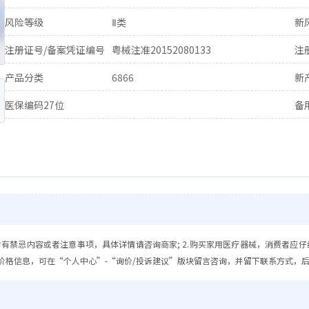
风险等级
Ⅱ类
新
注册证号/备案凭证编号
粤械注准20152080133
注
产品分类
6866
新
医保编码27位
备
含有禁忌内容或者注意事项，具体详情请咨询商家; 2.购买家用医疗器械，消费者应仔
价格信息，可在“个人中心”-“询价/投诉建议”版块留言咨询，并留下联系方式，