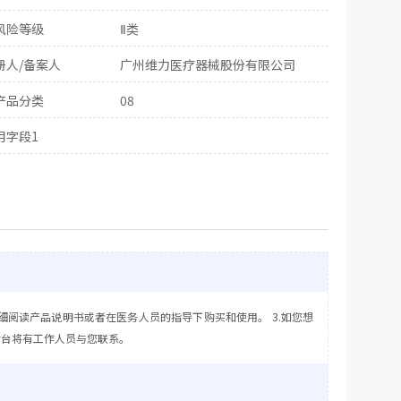
风险等级
Ⅱ类
册人/备案人
广州维力医疗器械股份有限公司
产品分类
08
用字段1
细阅读产品说明书或者在医务人员的指导下购买和使用。 3.如您想
后台将有工作人员与您联系。