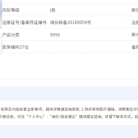
风险等级
Ⅰ类
新
注册证号/备案凭证编号
湘长械备20160059号
注
产品分类
9999
新
医保编码27位
备
含有禁忌内容或者注意事项，具体详情请咨询商家; 2.购买家用医疗器械，消费者应仔
价格信息，可在“个人中心”-“询价/投诉建议”版块留言咨询，并留下联系方式，