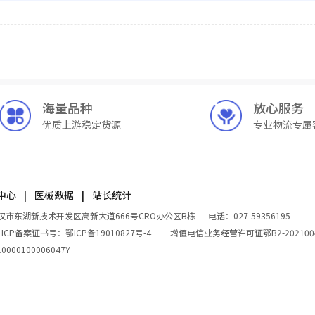
海量品种
放心服务
优质上游稳定货源
专业物流专属
中心
医械数据
站长统计
湖新技术开发区高新大道666号CRO办公区B栋 ｜ 电话：027-59356195
｜
ICP备案证书号：鄂ICP备19010827号-4
｜
增值电信业务经营许可证鄂B2-202100
00100006047Y