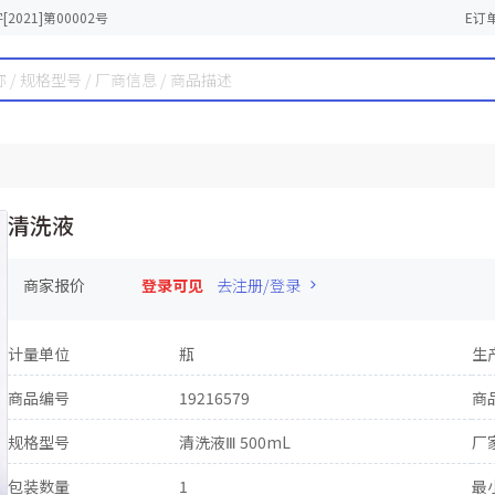
2021]第00002号
E订
清洗液
商家报价
登录可见
去注册/登录
计量单位
瓶
生
商品编号
19216579
商
规格型号
清洗液Ⅲ 500mL
厂
包装数量
1
最