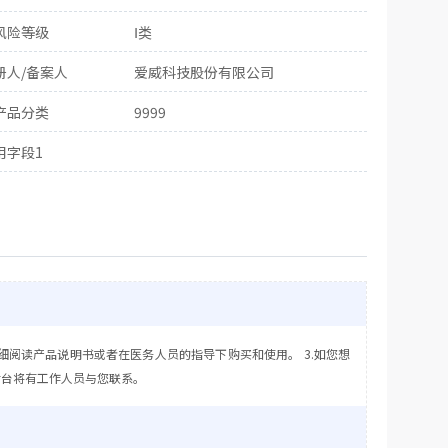
风险等级
Ⅰ类
册人/备案人
爱威科技股份有限公司
产品分类
9999
用字段1
细阅读产品说明书或者在医务人员的指导下购买和使用。 3.如您想
后台将有工作人员与您联系。