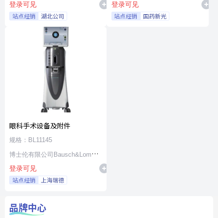
登录可见
登录可见
站点经销
湖北公司
站点经销
国药新光
眼科手术设备及附件
规格：BL11145
博士伦有限公司Bausch&Lomb
登录可见
Incorporated
站点经销
上海瑞德
品牌中心