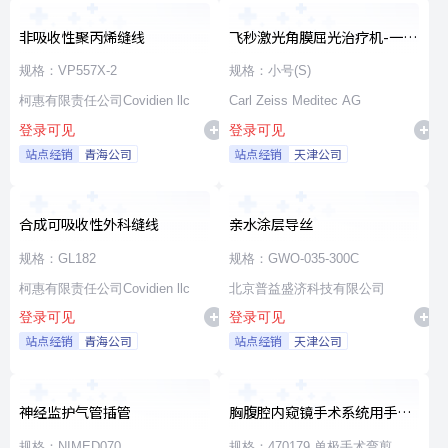
非吸收性聚丙烯缝线
飞秒激光角膜屈光治疗机-一次
性使用无菌治疗包
规格：VP557X-2
规格：小号(S)
柯惠有限责任公司Covidien llc
Carl Zeiss Meditec AG
登录可见
登录可见
站点经销
青海公司
站点经销
天津公司
合成可吸收性外科缝线
亲水涂层导丝
规格：GL182
规格：GWO-035-300C
柯惠有限责任公司Covidien llc
北京普益盛济科技有限公司
登录可见
登录可见
站点经销
青海公司
站点经销
天津公司
神经监护气管插管
胸腹腔内窥镜手术系统用手术
器械
规格：NIMED070
规格：470179 单极手术弯剪