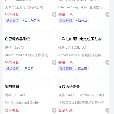
美敦力(上海)管理有限公司
Intuitive Surgical,Inc.直观医疗公
登录可见
登录可见
司
站点经销
上海国际医药
站点经销
上海公司
血管缝合器系统
一次性使用磁电定位压力监测
消融导管
规格：12673
规格：A-TCSE-DD
Abbott Medical 雅培医疗器械
Abbott Medical 雅培医疗器械
登录可见
登录可见
站点经销
广东公司
站点经销
北京公司
透明敷料
血液透析设备
规格：1624W
规格：4008 S Version V10(lite)
3M Deutschland GmbH
江苏费森尤斯医药用品有限公司
登录可见
登录可见