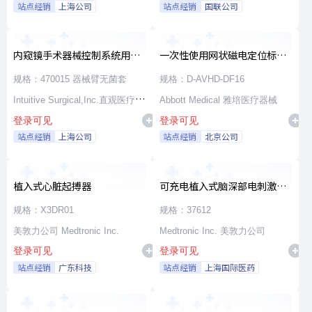
站点经销
上海公司
站点经销
国联公司
内窥镜手术器械控制系统用无
一次性使用网状磁电定位标测
源器械和附件
导管
规格：470015 器械臂无菌套
规格：D-AVHD-DF16
Intuitive Surgical,Inc.直观医疗公
Abbott Medical 雅培医疗器械
登录可见
登录可见
司
站点经销
上海公司
站点经销
北京公司
植入式心脏起搏器
可充电植入式脑深部电刺激脉
冲发生器套件
规格：X3DR01
规格：37612
美敦力公司 Medtronic Inc.
Medtronic Inc. 美敦力公司
登录可见
登录可见
站点经销
广东科技
站点经销
上海国际医药