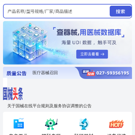
产品名称/型号规格/厂家/商品描述
搜索
医疗器械召回
国家局发布暂停进口销售使用信息
医疗器械证照注销
医疗器械暂停进口、经营和使用
医疗器械召回
关于国械在线平台规则及服务协议调整的公告
入"晓鹏"，抢百亿医械商机
国械在线移动端2.0焕新上线！让交易更简单，让商机更清晰！
国药创研AED开启全国招商
【免费报名】12月19日，冷链医疗器械质量管理规范要点&国产优品应用公益培训