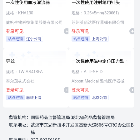
一次性使用血液灌流器
一次性使用注射笔用针头
规格：KHA130
规格：0.25×5mm(329661)
健帆生物科技集团股份有限公司
苏州英佰达医疗器械有限公司
登录可见
登录可见
站点经销
辽宁公司
站点经销
上海公司
导丝
一次性使用磁电定位压力监测
射频消融导管
规格：TW-AS418FA
规格：A-TFSE-D
泰尔茂株式会社
Abbott Medical 雅培医疗器械
登录可见
登录可见
站点经销
器械上海
站点经销
北京公司
监管机构：
国家药品监督管理局 湖北省药品监督管理局
联系地址：
武汉市东湖新技术开发区高新大道666号CRO办公区B
栋
联系电话：
027-59356195