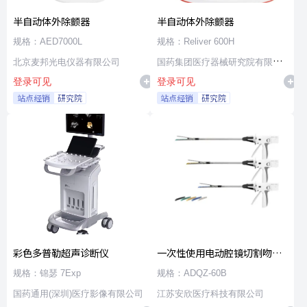
半自动体外除颤器
半自动体外除颤器
规格：AED7000L
规格：Reliver 600H
北京麦邦光电仪器有限公司
国药集团医疗器械研究院有限公
登录可见
登录可见
司
站点经销
研究院
站点经销
研究院
彩色多普勒超声诊断仪
一次性使用电动腔镜切割吻合
器及组件
规格：锦瑟 7Exp
规格：ADQZ-60B
国药通用(深圳)医疗影像有限公司
江苏安欣医疗科技有限公司