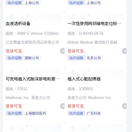
站点经销
上海公司
站点经销
上海公司
血液透析设备
一次性使用网状磁电定位标测
导管
规格：4008 S Version V10(lite)
规格：D-AVHD-DF16
江苏费森尤斯医药用品有限公司
Abbott Medical 雅培医疗器械
登录可见
登录可见
站点经销
国联公司
站点经销
北京公司
可充电植入式脑深部电刺激脉
植入式心脏起搏器
冲发生器套件
规格：37612
规格：X3DR01
Medtronic Inc. 美敦力公司
美敦力公司 Medtronic Inc.
登录可见
登录可见
站点经销
上海国际医药
站点经销
广东科技