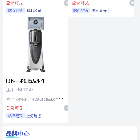
登录可见
登录可见
站点经销
湖北公司
站点经销
国药新光
眼科手术设备及附件
规格：BL11145
博士伦有限公司Bausch&Lomb
登录可见
Incorporated
站点经销
上海瑞德
品牌中心