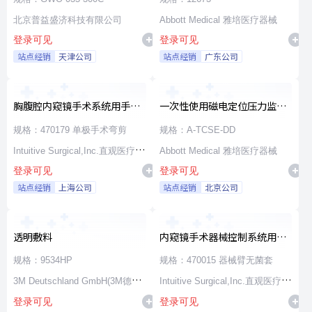
北京普益盛济科技有限公司
Abbott Medical 雅培医疗器械
登录可见
登录可见
站点经销
天津公司
站点经销
广东公司
胸腹腔内窥镜手术系统用手术
一次性使用磁电定位压力监测
器械
消融导管
规格：470179 单极手术弯剪
规格：A-TCSE-DD
Intuitive Surgical,Inc.直观医疗公
Abbott Medical 雅培医疗器械
登录可见
登录可见
司
站点经销
上海公司
站点经销
北京公司
透明敷料
内窥镜手术器械控制系统用无
源器械和附件
规格：9534HP
规格：470015 器械臂无菌套
3M Deutschland GmbH(3M德国
Intuitive Surgical,Inc.直观医疗公
登录可见
登录可见
公司)
司