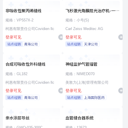
非吸收性聚丙烯缝线
飞秒激光角膜屈光治疗机-一次
性使用无菌治疗包
规格：VP557X-2
规格：小号(S)
柯惠有限责任公司Covidien llc
Carl Zeiss Meditec AG
登录可见
登录可见
站点经销
青海公司
站点经销
天津公司
合成可吸收性外科缝线
神经监护气管插管
规格：GL182
规格：NIMED070
柯惠有限责任公司Covidien llc
美敦力(上海)管理有限公司
登录可见
登录可见
站点经销
青海公司
站点经销
上海国际医药
亲水涂层导丝
血管缝合器系统
规格：GWO-035-300C
规格：12673