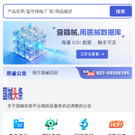
产品名称/型号规格/厂家/商品描述
搜索
医疗器械召回
国家局发布暂停进口销售使用信息
医疗器械证照注销
医疗器械暂停进口、经营和使用
医疗器械召回
关于国械在线平台规则及服务协议调整的公告
入"晓鹏"，抢百亿医械商机
国械在线移动端2.0焕新上线！让交易更简单，让商机更清晰！
国药创研AED开启全国招商
【免费报名】12月19日，冷链医疗器械质量管理规范要点&国产优品应用公益培训