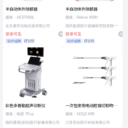
半自动体外除颤器
半自动体外除颤器
规格：AED7000L
规格：Reliver 600H
北京麦邦光电仪器有限公司
国药集团医疗器械研究院有限公
登录可见
登录可见
司
站点经销
研究院
站点经销
研究院
彩色多普勒超声诊断仪
一次性使用电动腔镜切割吻合
器及组件
规格：锦瑟 7Exp
规格：ADQZ-60B
国药通用(深圳)医疗影像有限公司
江苏安欣医疗科技有限公司