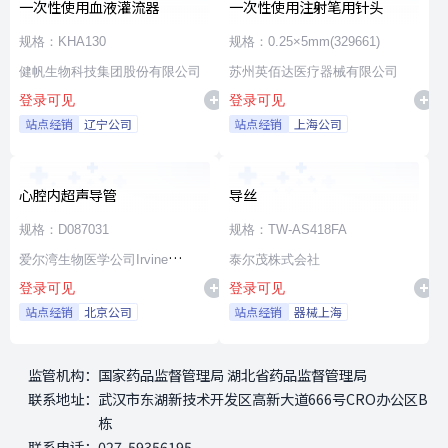
一次性使用血液灌流器
一次性使用注射笔用针头
规格：KHA130
规格：0.25×5mm(329661)
健帆生物科技集团股份有限公司
苏州英佰达医疗器械有限公司
登录可见
登录可见
站点经销
辽宁公司
站点经销
上海公司
心腔内超声导管
导丝
规格：D087031
规格：TW-AS418FA
爱尔湾生物医学公司Irvine
泰尔茂株式会社
登录可见
登录可见
Biomedical,Inc. a St. Jude
站点经销
北京公司
站点经销
器械上海
Medical Company
监管机构：
国家药品监督管理局 湖北省药品监督管理局
联系地址：
武汉市东湖新技术开发区高新大道666号CRO办公区B
栋
联系电话：
027-59356195