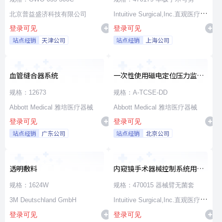
北京普益盛济科技有限公司
Intuitive Surgical,Inc.直观医疗公
登录可见
登录可见
司
站点经销
天津公司
站点经销
上海公司
血管缝合器系统
一次性使用磁电定位压力监测
消融导管
规格：12673
规格：A-TCSE-DD
Abbott Medical 雅培医疗器械
Abbott Medical 雅培医疗器械
登录可见
登录可见
站点经销
广东公司
站点经销
北京公司
透明敷料
内窥镜手术器械控制系统用无
源器械和附件
规格：1624W
规格：470015 器械臂无菌套
3M Deutschland GmbH
Intuitive Surgical,Inc.直观医疗公
登录可见
登录可见
司