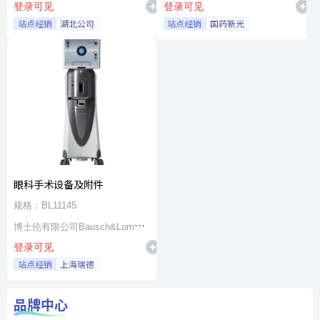
登录可见
登录可见
站点经销
湖北公司
站点经销
国药新光
眼科手术设备及附件
规格：BL11145
博士伦有限公司Bausch&Lomb
登录可见
Incorporated
站点经销
上海瑞德
品牌中心