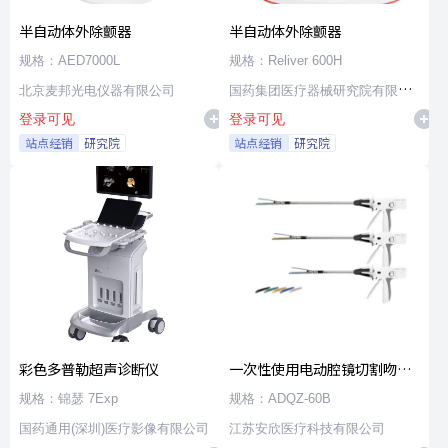
半自动体外除颤器
半自动体外除颤器
规格：AED7000L
规格：Reliver 600H
北京麦邦光电仪器有限公司
国药集团医疗器械研究院有限公
登录可见
登录可见
司
站点经销
研究院
站点经销
研究院
彩色多普勒超声诊断仪
一次性使用电动腔镜切割吻合
器及组件
规格：锦瑟 7Exp
规格：ADQZ-60B
国药通用(深圳)医疗影像有限公司
江苏安欣医疗科技有限公司