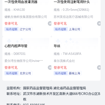
一次性使用血液灌流器
一次性使用注射笔用针头
规格：KHA130
规格：0.25×5mm(329661)
健帆生物科技集团股份有限公司
苏州英佰达医疗器械有限公司
登录可见
登录可见
站点经销
辽宁公司
站点经销
上海公司
心腔内超声导管
导丝
规格：D087031
规格：TW-AS418FA
爱尔湾生物医学公司Irvine
泰尔茂株式会社
登录可见
登录可见
Biomedical,Inc. a St. Jude
站点经销
北京公司
站点经销
器械上海
Medical Company
监管机构：
国家药品监督管理局 湖北省药品监督管理局
联系地址：
武汉市东湖新技术开发区高新大道666号CRO办公区B
栋
联系电话：
027-59356195