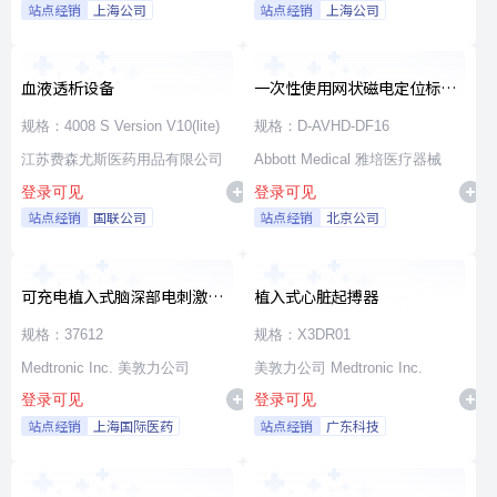
站点经销
上海公司
站点经销
上海公司
血液透析设备
一次性使用网状磁电定位标测
导管
规格：4008 S Version V10(lite)
规格：D-AVHD-DF16
江苏费森尤斯医药用品有限公司
Abbott Medical 雅培医疗器械
登录可见
登录可见
站点经销
国联公司
站点经销
北京公司
可充电植入式脑深部电刺激脉
植入式心脏起搏器
冲发生器套件
规格：37612
规格：X3DR01
Medtronic Inc. 美敦力公司
美敦力公司 Medtronic Inc.
登录可见
登录可见
站点经销
上海国际医药
站点经销
广东科技