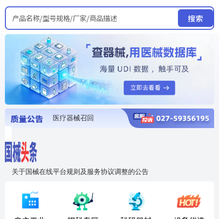
产品名称/型号规格/厂家/商品描述
搜索
医疗器械召回
国家局发布暂停进口销售使用信息
医疗器械证照注销
医疗器械暂停进口、经营和使用
医疗器械召回
关于国械在线平台规则及服务协议调整的公告
入"晓鹏"，抢百亿医械商机
国械在线移动端2.0焕新上线！让交易更简单，让商机更清晰！
国药创研AED开启全国招商
【免费报名】12月19日，冷链医疗器械质量管理规范要点&国产优品应用公益培训