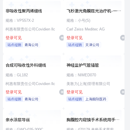
非吸收性聚丙烯缝线
飞秒激光角膜屈光治疗机-一次
性使用无菌治疗包
规格：VP557X-2
规格：小号(S)
柯惠有限责任公司Covidien llc
Carl Zeiss Meditec AG
登录可见
登录可见
站点经销
青海公司
站点经销
天津公司
合成可吸收性外科缝线
神经监护气管插管
规格：GL182
规格：NIMED070
柯惠有限责任公司Covidien llc
美敦力(上海)管理有限公司
登录可见
登录可见
站点经销
青海公司
站点经销
上海国际医药
亲水涂层导丝
胸腹腔内窥镜手术系统用手术
器械
规格：GWO-035-300C
规格：470179 单极手术弯剪