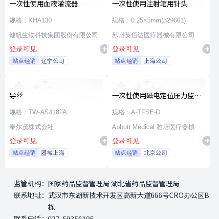
一次性使用血液灌流器
一次性使用注射笔用针头
规格：KHA130
规格：0.25×5mm(329661)
健帆生物科技集团股份有限公司
苏州英佰达医疗器械有限公司
登录可见
登录可见
站点经销
辽宁公司
站点经销
上海公司
导丝
一次性使用磁电定位压力监测
射频消融导管
规格：TW-AS418FA
规格：A-TFSE-D
泰尔茂株式会社
Abbott Medical 雅培医疗器械
登录可见
登录可见
站点经销
器械上海
站点经销
北京公司
监管机构：
国家药品监督管理局 湖北省药品监督管理局
联系地址：
武汉市东湖新技术开发区高新大道666号CRO办公区B
栋
联系电话：
027-59356195