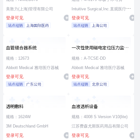
美敦力(上海)管理有限公司
Intuitive Surgical,Inc.直观医疗公
登录可见
登录可见
司
站点经销
上海国际医药
站点经销
上海公司
血管缝合器系统
一次性使用磁电定位压力监测
消融导管
规格：12673
规格：A-TCSE-DD
Abbott Medical 雅培医疗器械
Abbott Medical 雅培医疗器械
登录可见
登录可见
站点经销
广东公司
站点经销
北京公司
透明敷料
血液透析设备
规格：1624W
规格：4008 S Version V10(lite)
3M Deutschland GmbH
江苏费森尤斯医药用品有限公司
登录可见
登录可见