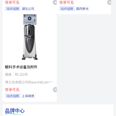
登录可见
登录可见
站点经销
湖北公司
站点经销
国药新光
眼科手术设备及附件
规格：BL11145
博士伦有限公司Bausch&Lomb
登录可见
Incorporated
站点经销
上海瑞德
品牌中心