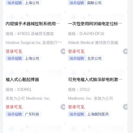
站点经销
上海公司
站点经销
国联公司
内窥镜手术器械控制系统用无
一次性使用网状磁电定位标测
源器械和附件
导管
规格：470015 器械臂无菌套
规格：D-AVHD-DF16
Intuitive Surgical,Inc.直观医疗公
Abbott Medical 雅培医疗器械
登录可见
登录可见
司
站点经销
上海公司
站点经销
北京公司
植入式心脏起搏器
可充电植入式脑深部电刺激脉
冲发生器套件
规格：X3DR01
规格：37612
美敦力公司 Medtronic Inc.
Medtronic Inc. 美敦力公司
登录可见
登录可见
站点经销
广东科技
站点经销
上海国际医药