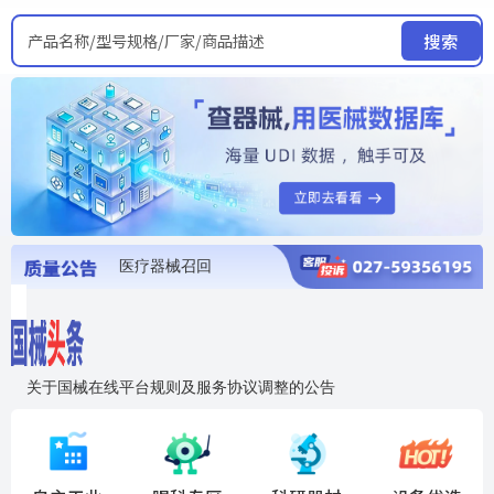
产品名称/型号规格/厂家/商品描述
搜索
医疗器械召回
国家局发布暂停进口销售使用信息
医疗器械证照注销
医疗器械暂停进口、经营和使用
医疗器械召回
关于国械在线平台规则及服务协议调整的公告
入"晓鹏"，抢百亿医械商机
国械在线移动端2.0焕新上线！让交易更简单，让商机更清晰！
国药创研AED开启全国招商
【免费报名】12月19日，冷链医疗器械质量管理规范要点&国产优品应用公益培训