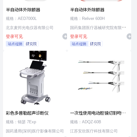
半自动体外除颤器
半自动体外除颤器
规格：AED7000L
规格：Reliver 600H
北京麦邦光电仪器有限公司
国药集团医疗器械研究院有限公
登录可见
登录可见
司
站点经销
研究院
站点经销
研究院
彩色多普勒超声诊断仪
一次性使用电动腔镜切割吻合
器及组件
规格：锦瑟 7Exp
规格：ADQZ-60B
国药通用(深圳)医疗影像有限公司
江苏安欣医疗科技有限公司