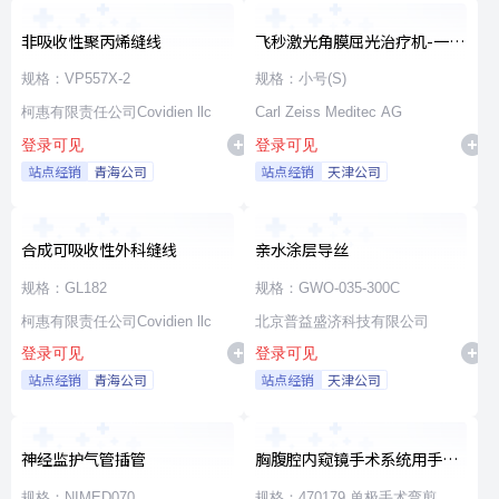
非吸收性聚丙烯缝线
飞秒激光角膜屈光治疗机-一次
性使用无菌治疗包
规格：VP557X-2
规格：小号(S)
柯惠有限责任公司Covidien llc
Carl Zeiss Meditec AG
登录可见
登录可见
站点经销
青海公司
站点经销
天津公司
合成可吸收性外科缝线
亲水涂层导丝
规格：GL182
规格：GWO-035-300C
柯惠有限责任公司Covidien llc
北京普益盛济科技有限公司
登录可见
登录可见
站点经销
青海公司
站点经销
天津公司
神经监护气管插管
胸腹腔内窥镜手术系统用手术
器械
规格：NIMED070
规格：470179 单极手术弯剪